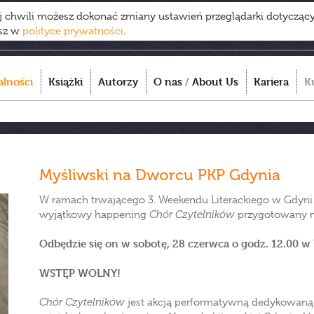
ej chwili możesz dokonać zmiany ustawień przeglądarki dotycząc
esz w
polityce prywatności
.
alności
Książki
Autorzy
O nas
/
About Us
Kariera
K
Myśliwski na Dworcu PKP Gdynia
W ramach trwającego 3. Weekendu Literackiego w Gdyni
wyjątkowy happening
Chór Czytelników
przygotowany n
Odbędzie się on w sobotę, 28 czerwca o godz. 12.00 
WSTĘP WOLNY!
Chór Czytelników
jest akcją performatywną dedykowaną