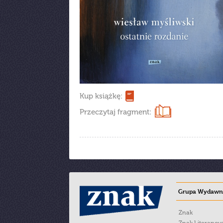
Kup książkę:
Przeczytaj fragment:
Grupa Wydawni
Znak