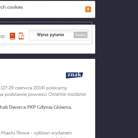
ych cookies
Szukaj
up:
 (27-29 czerwca 2014) polecamy
a podstawie powieści
Ostatnie rozdanie
.
w hali Dworca PKP Gdynia Główna.
 Miastu Słowa - cyklowi wydarzeń