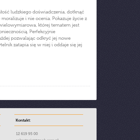
 całość ludzkiego doświadczenia, dotknąć
 moralizuje i nie ocenia. Pokazuje życie z
i wielowymiarowa, której tematem jest
oniecznością. Perfekcyjnie
ażdej pozwalając odkryć jej nowe
nik zatapia się w niej i oddaje się jej
Kontakt:
12 619 95 00