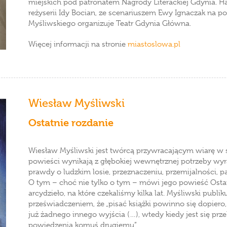
miejskich pod patronatem Nagrody Literackiej Gdynia. 
reżyserii Idy Bocian, ze scenariuszem Ewy Ignaczak na 
Myśliwskiego organizuje Teatr Gdynia Główna.
Więcej informacji na stronie
miastoslowa.pl
Wiesław Myśliwski
Ostatnie rozdanie
Wiesław Myśliwski jest twórcą przywracającym wiarę w se
powieści wynikają z głębokiej wewnętrznej potrzeby wyr
prawdy o ludzkim losie, przeznaczeniu, przemijalności, pam
O tym – choć nie tylko o tym – mówi jego powieść Ostatn
arcydzieło, na które czekaliśmy kilka lat. Myśliwski publik
przeświadczeniem, że „pisać książki powinno się dopiero
już żadnego innego wyjścia (…), wtedy kiedy jest się p
powiedzenia komuś drugiemu”.