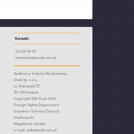
Kontakt:
12 619 95 00
sekretariat@znak.com.pl
Społeczny Instytut Wydawniczy
Znak Sp. z o.o.,
ul. Kościuszki 37,
30-105 Kraków
Copyright SIW Znak 2014
Foreign Rights Department
Inspektor Ochrony Danych
Osobowych
Magdalena Heczko
e-mail:
iodo@znak.com.pl