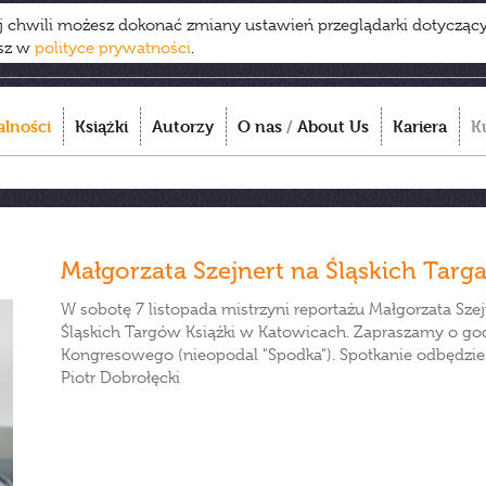
ej chwili możesz dokonać zmiany ustawień przeglądarki dotycząc
esz w
polityce prywatności
.
alności
Książki
Autorzy
O nas
/
About Us
Kariera
K
Małgorzata Szejnert na Śląskich Targa
W sobotę 7 listopada mistrzyni reportażu Małgorzata Szej
Śląskich Targów Książki w Katowicach. Zapraszamy o g
Kongresowego (nieopodal "Spodka"). Spotkanie odbędzie 
Piotr Dobrołęcki