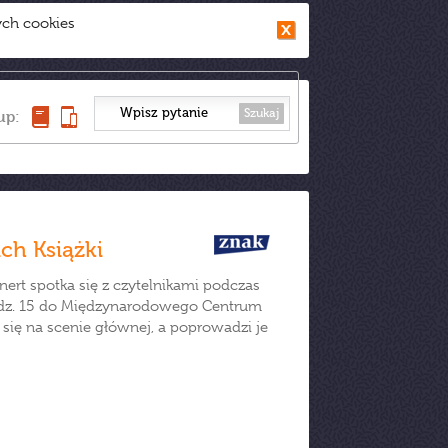
ych cookies
Szukaj
up:
ch Książki
nert spotka się z czytelnikami podczas
odz. 15 do Międzynarodowego Centrum
się na scenie głównej, a poprowadzi je