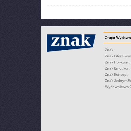
Grupa Wydawni
Znak
Znak Literanov
Znak Horyzont
Znak Emotikon
Znak Koncept
Znak JednymS
Wydawnictwo 