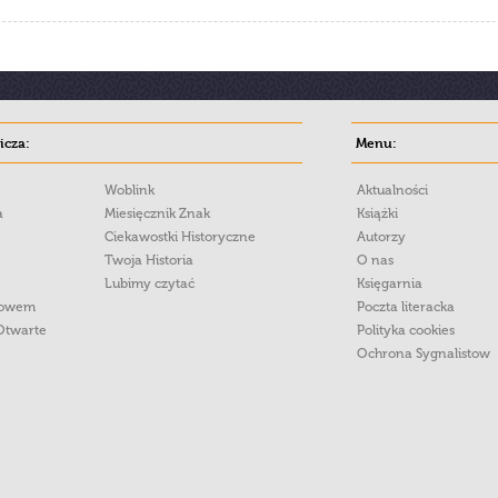
cza:
Menu:
Woblink
Aktualności
a
Miesięcznik Znak
Książki
Ciekawostki Historyczne
Autorzy
Twoja Historia
O nas
Lubimy czytać
Księgarnia
łowem
Poczta literacka
Otwarte
Polityka cookies
Ochrona Sygnalistow