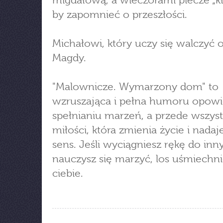
migdałową, a wieczorami piecze „kł
by zapomnieć o przeszłości.
Michałowi, który uczy się walczyć 
Magdy.
"Malownicze. Wymarzony dom" to
wzruszająca i pełna humoru opowi
spełnianiu marzeń, a przede wszys
miłości, która zmienia życie i nada
sens. Jeśli wyciągniesz rękę do inny
nauczysz się marzyć, los uśmiechni
ciebie.