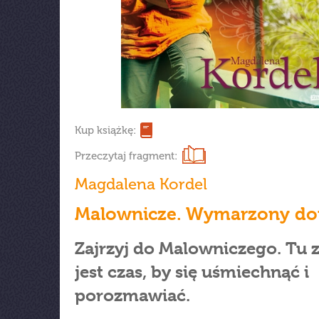
Kup książkę:
Przeczytaj fragment:
Magdalena Kordel
Malownicze. Wymarzony d
Zajrzyj do Malowniczego. Tu 
jest czas, by się uśmiechnąć i
porozmawiać.