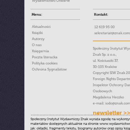
Wydawnictwo Otwarte
Menu:
Kontakt:
Aktualności
12 619 95 00
Książki
sekretariat@znak.com
Autorzy
O nas
Społeczny Instytut W
Księgarnia
Znak Sp. z o.o.,
Poczta literacka
ul. Kościuszki 37,
Polityka cookies
30-105 Kraków
Ochrona Sygnalistow
Copyright SIW Znak 2
Foreign Rights Depart
Inspektor Ochrony Da
Osobowych
Magdalena Heczko
e-mail:
iodo@znak.com
newsletter >
Społeczny Instytut Wydawniczy Znak wyraża zgodę na wykorzy
materiałów dostępnych aktualnie na stronie www.wydawnictwoz
jak: okładki, fragmenty tekstu, biogramy autorów oraz opisy ksią