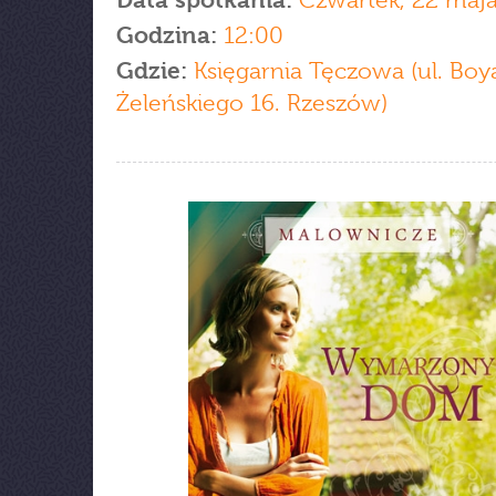
Data spotkania:
Czwartek, 22 maj
Godzina:
12:00
Gdzie:
Księgarnia Tęczowa (ul. Boy
Żeleńskiego 16. Rzeszów)