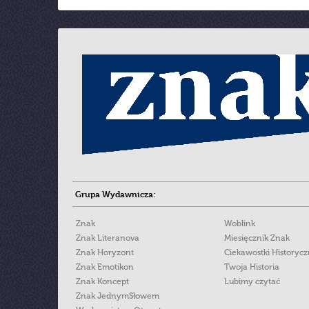
Grupa Wydawnicza:
Znak
Woblink
Znak Literanova
Miesięcznik Znak
Znak Horyzont
Ciekawostki Historyc
Znak Emotikon
Twoja Historia
Znak Koncept
Lubimy czytać
Znak JednymSłowem