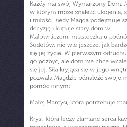
Każdy ma swój Wymarzony Dom. M
w którym może znaleźć ukojenie, s
i miłość. Kiedy Magda podejmuje s
decyzję i kupuje stary dom w
Malowniczem, miasteczku u podnó
Sudetów, nie wie jeszcze, jak bard
się jej życie. W pierwszym odruchu
go pozbyć, ale dom nie chce wcal
się jej. Siła kryjąca się w jego wnęt
pozwala Magdzie odnaleźć swoje mi
pomóc innym:
Małej Marcysi, która potrzebuje m
Krysi, która leczy złamane serca ka