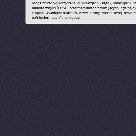
mogą zostać wykorzystane w recenzjach książek, katalogach i
bibliotecznych (OPAC) oraz materiałach promujących legalną dy
książek. Usunięcie materiału z ww. strony internetowej, równoz
cofnięciem udzielonej zgody.