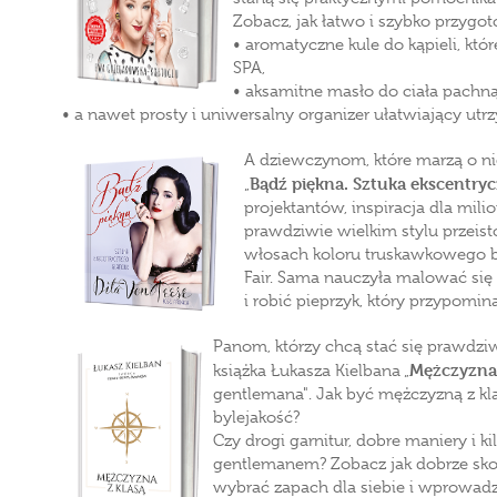
Zobacz, jak łatwo i szybko przygo
• aromatyczne kule do kąpieli, kt
SPA,
• aksamitne masło do ciała pachną
• a nawet prosty i uniwersalny organizer ułatwiający utrz
A dziewczynom, które marzą o ni
Bądź piękna. Sztuka ekscentry
„
projektantów, inspiracja dla mili
prawdziwie wielkim stylu przeist
włosach koloru truskawkowego bl
Fair. Sama nauczyła malować się
i robić pieprzyk, który przypomin
Panom, którzy chcą stać się prawd
Mężczyzna 
książka Łukasza Kielbana „
gentlemana". Jak być mężczyzną z k
bylejakość?
Czy drogi garnitur, dobre maniery i k
gentlemanem? Zobacz jak dobrze sk
wybrać zapach dla siebie i wprowadzi