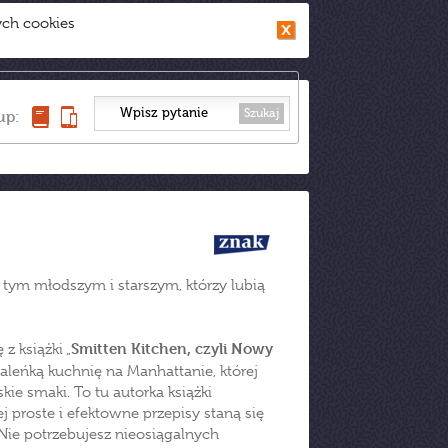
ych cookies
Szukaj
up:
ym młodszym i starszym, którzy lubią
Smitten Kitchen, czyli Nowy
z książki „
aleńką kuchnię na Manhattanie, której
ie smaki. To tu autorka książki
 proste i efektowne przepisy staną się
Nie potrzebujesz nieosiągalnych