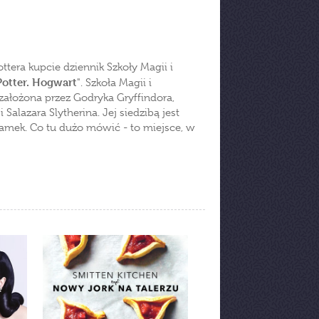
tera kupcie dziennik Szkoły Magii i
Potter. Hogwart
". Szkoła Magii i
założona przez Godryka Gryffindora,
Salazara Slytherina. Jej siedzibą jest
zamek. Co tu dużo mówić - to miejsce, w