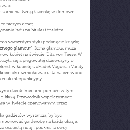
tować:
óre zamienią twoją łazienkę w domowe
ce niczym deser,
ymanie ładu na biurku i toaletce.
eco wyrazistym stylu podarujcie książkę
cznego glamour
". Ikona glamour, muza
onów kobiet na świecie. Dita von Teese. W
oczyła się z piegowatej dziewczyny o
ond, w kobietę z okładek Vogue'a i Vanity
 kocie oko, szminkować usta na czerwono
a znak interpunkcyjny.
ziwymi dżentelmenami, pomoże w tym
z klasą
. Przewodnik współczesnego
lasą w świecie opanowanym przez
ilka gadżetów wystarczą, by być
omponować garderobę na każdą okazję,
ć osobistą nutę i podkreślić swój