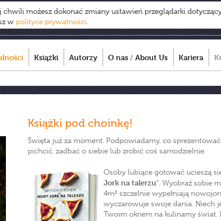
ej chwili możesz dokonać zmiany ustawień przeglądarki dotycząc
esz w
polityce prywatności
.
alności
Książki
Autorzy
O nas
/
About Us
Kariera
K
Książki pod choinkę!
Święta już za moment. Podpowiadamy, co sprezentować t
pichcić, zadbać o siebie lub zrobić coś samodzielnie.
Osoby lubiące gotować ucieszą się 
Jork na talerzu
". Wyobraź sobie m
4m² szczelnie wypełniają nowojorsk
wyczarowuje swoje dania. Niech jej
Twoim oknem na kulinarny świat. 