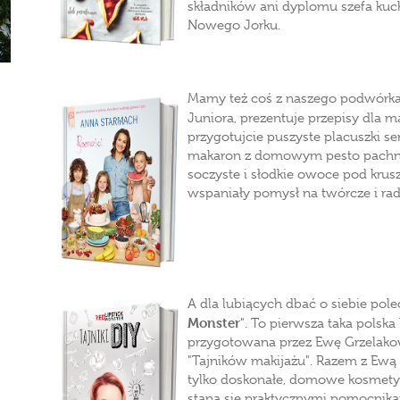
składników ani dyplomu szefa kuch
Nowego Jorku.
Mamy też coś z naszego podwórka.
Juniora, prezentuje przepisy dla ma
przygotujcie puszyste placuszki s
makaron z domowym pesto pachnąc
soczyste i słodkie owoce pod krus
wspaniały pomysł na twórcze i rad
A dla lubiących dbać o siebie pol
Monster
". To pierwsza taka polsk
przygotowana przez Ewę Grzelakow
"Tajników makijażu". Razem z Ewą 
tylko doskonałe, domowe kosmetyki
staną się praktycznymi pomocnika