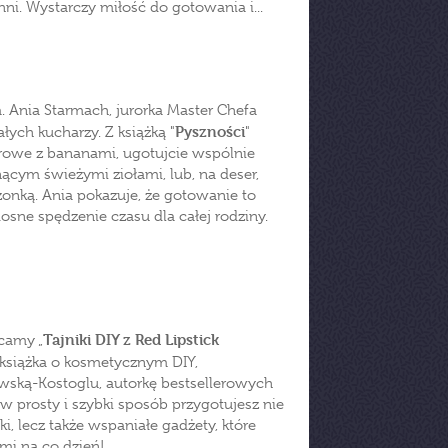
ni. Wystarczy miłość do gotowania i...
 Ania Starmach, jurorka Master Chefa
Pyszności
łych kucharzy. Z książką "
"
erowe z bananami, ugotujcie wspólnie
ym świeżymi ziołami, lub, na deser,
zonką. Ania pokazuje, że gotowanie to
osne spędzenie czasu dla całej rodziny.
Tajniki DIY z Red Lipstick
ecamy „
a książka o kosmetycznym DIY,
ską-Kostoglu, autorkę bestsellerowych
w prosty i szybki sposób przygotujesz nie
, lecz także wspaniałe gadżety, które
mi na co dzień!