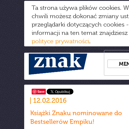
Ta strona używa plików cookies. W
chwili możesz dokonać zmiany us
przeglądarki dotyczących cookies
-
informacji na ten temat znajdziesz
polityce prywatności
.
ME
Save
12.02.2016
Książki Znaku nominowane do
Bestsellerów Empiku!