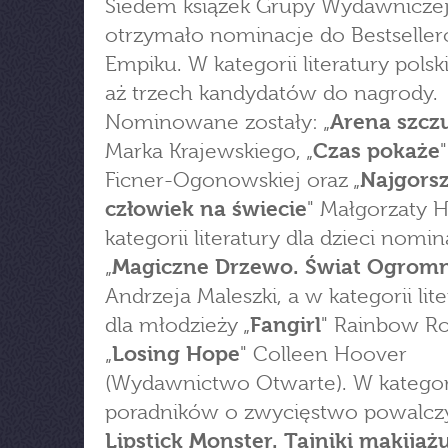
Siedem książek Grupy Wydawnicze
otrzymało nominacje do Bestselle
Empiku. W kategorii literatury pols
aż trzech kandydatów do nagrody.
Nominowane zostały: „
Arena szcz
Marka Krajewskiego, „
Czas pokaże
Ficner-Ogonowskiej oraz „
Najgors
człowiek na świecie
" Małgorzaty H
kategorii literatury dla dzieci nomi
„
Magiczne Drzewo. Świat Ogrom
Andrzeja Maleszki, a w kategorii lit
dla młodzieży „
Fangirl
" Rainbow Ro
„
Losing Hope
" Colleen Hoover
(Wydawnictwo Otwarte). W kategor
poradników o zwycięstwo powalczy
Lipstick Monster. Tajniki makijaż