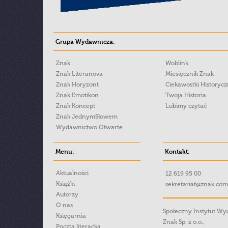
Grupa Wydawnicza:
Znak
Woblink
Znak Literanova
Miesięcznik Znak
Znak Horyzont
Ciekawostki Historyc
Znak Emotikon
Twoja Historia
Znak Koncept
Lubimy czytać
Znak JednymSłowem
Wydawnictwo Otwarte
Menu:
Kontakt:
Aktualności
12 619 95 00
Książki
sekretariat@znak.com
Autorzy
O nas
Społeczny Instytut W
Księgarnia
Znak Sp. z o.o.,
Poczta literacka