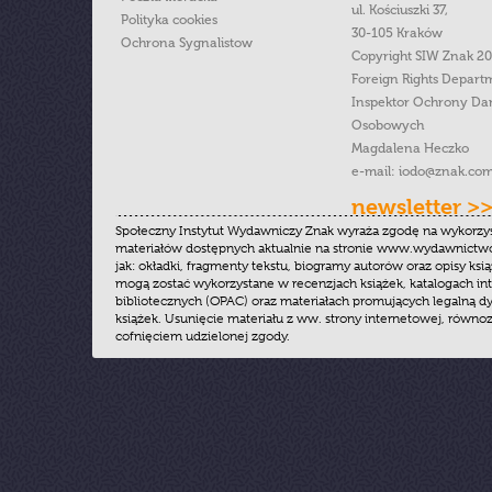
ul. Kościuszki 37,
Polityka cookies
30-105 Kraków
Ochrona Sygnalistow
Copyright SIW Znak 2
Foreign Rights Depart
Inspektor Ochrony Da
Osobowych
Magdalena Heczko
e-mail:
iodo@znak.com
newsletter >
Społeczny Instytut Wydawniczy Znak wyraża zgodę na wykorzy
materiałów dostępnych aktualnie na stronie www.wydawnictwoz
jak: okładki, fragmenty tekstu, biogramy autorów oraz opisy ksią
mogą zostać wykorzystane w recenzjach książek, katalogach i
bibliotecznych (OPAC) oraz materiałach promujących legalną dy
książek. Usunięcie materiału z ww. strony internetowej, równoz
cofnięciem udzielonej zgody.