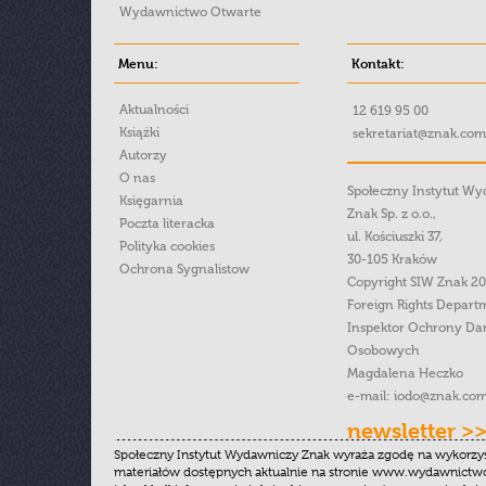
Wydawnictwo Otwarte
Menu:
Kontakt:
Aktualności
12 619 95 00
Książki
sekretariat@znak.com
Autorzy
O nas
Społeczny Instytut W
Księgarnia
Znak Sp. z o.o.,
Poczta literacka
ul. Kościuszki 37,
Polityka cookies
30-105 Kraków
Ochrona Sygnalistow
Copyright SIW Znak 2
Foreign Rights Depart
Inspektor Ochrony Da
Osobowych
Magdalena Heczko
e-mail:
iodo@znak.com
newsletter >
Społeczny Instytut Wydawniczy Znak wyraża zgodę na wykorzy
materiałów dostępnych aktualnie na stronie www.wydawnictwoz