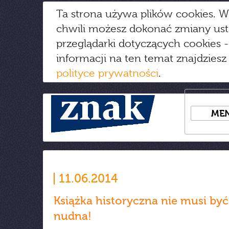
Ta strona używa plików cookies. W
chwili możesz dokonać zmiany us
przeglądarki dotyczących cookies
-
informacji na ten temat znajdziesz
polityce prywatności
.
ME
11.06.2014
Książka historyczna nie musi być
nudna!