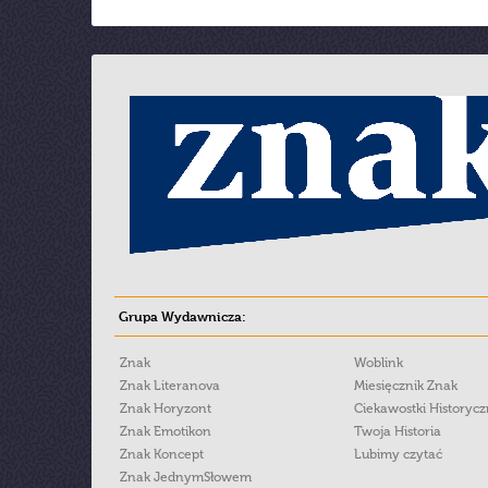
Grupa Wydawnicza:
Znak
Woblink
Znak Literanova
Miesięcznik Znak
Znak Horyzont
Ciekawostki Historyc
Znak Emotikon
Twoja Historia
Znak Koncept
Lubimy czytać
Znak JednymSłowem