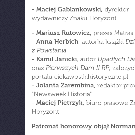
- Maciej Gablankowski,
dyrektor
wydawniczy Znaku Horyzont
-
Mariusz Rutowicz,
prezes Matras 
Dz
-
Anna Herbich
, autorka książki
z Powstania
Upadłych Da
-
Kamil Janicki
, autor
Pierwszych Dam II RP
oraz
, założyc
portalu ciekawostkihistoryczne.pl
-
Jolanta Zarembina
, redaktor pr
"Newsweek Historia"
-
Maciej Pietrzyk,
biuro prasowe Z
Horyzont
Patronat honorowy objął Norman