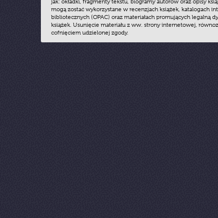
jak: okładki, fragmenty tekstu, biogramy autorów oraz opisy ksią
mogą zostać wykorzystane w recenzjach książek, katalogach i
bibliotecznych (OPAC) oraz materiałach promujących legalną dy
książek. Usunięcie materiału z ww. strony internetowej, równoz
cofnięciem udzielonej zgody.