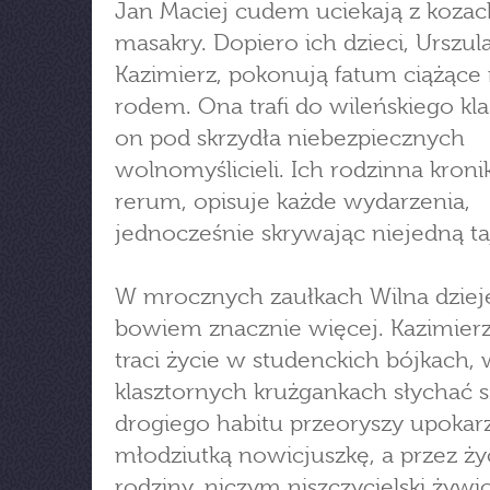
Jan Maciej cudem uciekają z kozack
masakry. Dopiero ich dzieci, Urszula
Kazimierz, pokonują fatum ciążące
rodem. Ona trafi do wileńskiego kla
on pod skrzydła niebezpiecznych
wolnomyślicieli. Ich rodzinna kronik
rerum, opisuje każde wydarzenia,
jednocześnie skrywając niejedną t
W mrocznych zaułkach Wilna dzieje
bowiem znacznie więcej. Kazimier
traci życie w studenckich bójkach,
klasztornych krużgankach słychać s
drogiego habitu przeoryszy upokar
młodziutką nowicjuszkę, a przez ży
rodziny, niczym niszczycielski żywi