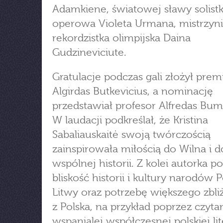
Adamkiene, światowej sławy solist
operowa Violeta Urmana, mistrzyni
rekordzistka olimpijska Daina
Gudzineviciute.
Gratulacje podczas gali złożył prem
Algirdas Butkevicius, a nominację
przedstawiał profesor Alfredas Bum
W laudacji podkreślał, że Kristina
Sabaliauskaitė swoją twórczością
zainspirowała miłością do Wilna i d
wspólnej historii. Z kolei autorka p
bliskość historii i kultury narodów Po
Litwy oraz potrzebę większego zbliż
z Polska, na przykład poprzez czyta
wspanialej współczesnej polskiej lit