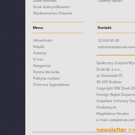
Znak Koncept
Lubimy czytać
Znak JednymSłowem
Wydawnictwo Otwarte
Menu:
Kontakt:
Aktualności
12 619 95 00
Książki
sekretariat@znak.com
Autorzy
O nas
Społeczny Instytut W
Księgarnia
Znak Sp. z o.o.,
Poczta literacka
ul. Kościuszki 37,
Polityka cookies
30-105 Kraków
Ochrona Sygnalistow
Copyright SIW Znak 2
Foreign Rights Depart
Inspektor Ochrony Da
Osobowych
Magdalena Heczko
e-mail:
iodo@znak.com
newsletter >