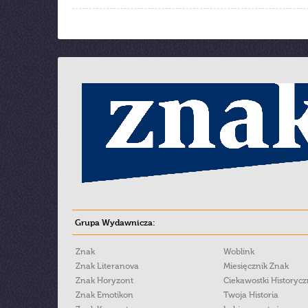
Grupa Wydawnicza:
Znak
Woblink
Znak Literanova
Miesięcznik Znak
Znak Horyzont
Ciekawostki Historyc
Znak Emotikon
Twoja Historia