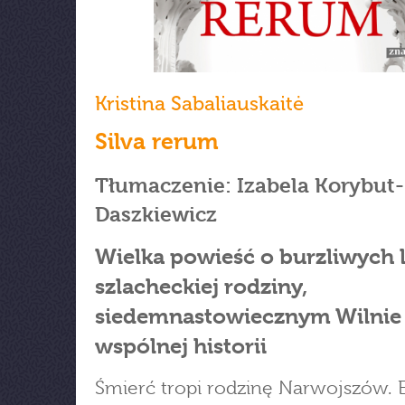
Kristina Sabaliauskaitė
Silva rerum
Tłumaczenie: Izabela Korybut-
Daszkiewicz
Wielka powieść o burzliwych 
szlacheckiej rodziny,
siedemnastowiecznym Wilnie 
wspólnej historii
Śmierć tropi rodzinę Narwojszów. El