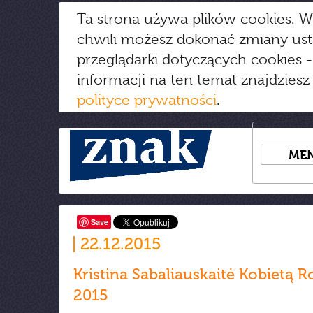
Ta strona używa plików cookies. W
chwili możesz dokonać zmiany us
przeglądarki dotyczących cookies
-
informacji na ten temat znajdziesz
polityce prywatności
.
ME
Save
22.12.2015
Kristina Sabaliauskaitė Kobietą 
2015