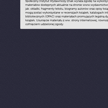
Społeczny Instytut Wydawniczy Znak wyraża zgodę na wykorzy
materiałów dostępnych aktualnie na stronie www.wydawnictwoz
jak: okładki, fragmenty tekstu, biogramy autorów oraz opisy ksią
mogą zostać wykorzystane w recenzjach książek, katalogach i
bibliotecznych (OPAC) oraz materiałach promujących legalną dy
książek. Usunięcie materiału z ww. strony internetowej, równoz
cofnięciem udzielonej zgody.