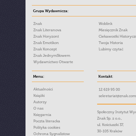
Grupa Wydawnicza:
Znak
Woblink
Znak Literanova
Miesięcznik Znak
Znak Horyzont
Ciekawostki Historyc
Znak Emotikon
Twoja Historia
Znak Koncept
Lubimy czytać
Znak JednymSłowem
Wydawnictwo Otwarte
Menu:
Kontakt:
Aktualności
12 619 95 00
Książki
sekretariat@znak.com
Autorzy
O nas
Społeczny Instytut W
Księgarnia
Znak Sp. z o.o.,
Poczta literacka
ul. Kościuszki 37,
Polityka cookies
30-105 Kraków
Ochrona Sygnalistow