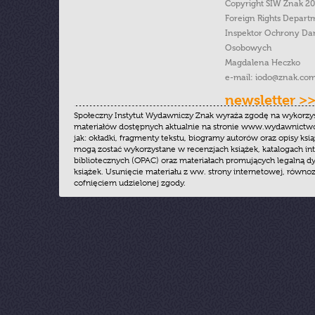
Copyright SIW Znak 2
Foreign Rights Depart
Inspektor Ochrony Da
Osobowych
Magdalena Heczko
e-mail:
iodo@znak.com
newsletter >
Społeczny Instytut Wydawniczy Znak wyraża zgodę na wykorzy
materiałów dostępnych aktualnie na stronie www.wydawnictwoz
jak: okładki, fragmenty tekstu, biogramy autorów oraz opisy ksią
mogą zostać wykorzystane w recenzjach książek, katalogach i
bibliotecznych (OPAC) oraz materiałach promujących legalną dy
książek. Usunięcie materiału z ww. strony internetowej, równoz
cofnięciem udzielonej zgody.