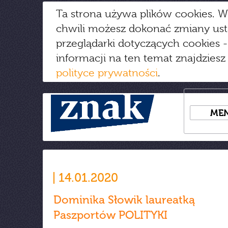
Ta strona używa plików cookies. W
chwili możesz dokonać zmiany us
przeglądarki dotyczących cookies
-
informacji na ten temat znajdziesz
polityce prywatności
.
ME
14.01.2020
Dominika Słowik laureatką
Paszportów POLITYKI