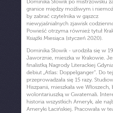
Dominika Słowik po mistrzowsku za
granice między możliwym i niemo
by zabrać czytelnika w gąszcz
niewyjaśnialnych zjawisk codzienno
Powieść otrzyma również tytuł Kra
Książki Miesiąca (styczeń 2020).
Dominika Słowik - urodziła się w 19
Jaworznie, mieszka w Krakowie. Je
finalistką Nagrody Literackiej Gdyni
debiut „Atlas: Doppelganger". Do te
przeprowadzała się 15 razy. Studio
Hiszpanii, mieszkała we Włoszech, 
wolontariuszką w Gwatemali. Intere
historia wszystkich Ameryk, ale naj
Ameryki Łacińskiej. Pracowała w tea