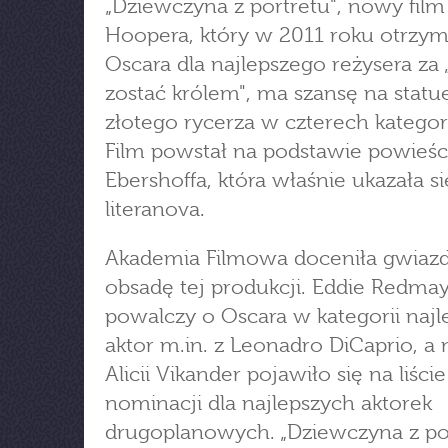
„Dziewczyna z portretu", nowy fil
Hoopera, który w 2011 roku otrzym
Oscara dla najlepszego reżysera za 
zostać królem", ma szansę na statu
złotego rycerza w czterech kategor
Film powstał na podstawie powieśc
Ebershoffa, która właśnie ukazała s
literanova.
Akademia Filmowa doceniła gwiaz
obsadę tej produkcji. Eddie Redma
powalczy o Oscara w kategorii najl
aktor m.in. z Leonadro DiCaprio, a
Alicii Vikander pojawiło się na liście
nominacji dla najlepszych aktorek
drugoplanowych. „Dziewczyna z po