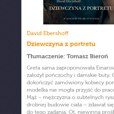
David Ebershoff
Dziewczyna z portretu
Tłumaczenie: Tomasz Bieroń
Greta sama zaproponowała Einarow
założył pończochy i damskie buty. 
dokończyć zamówiony kobiecy port
modelka nie mogła przyjść do prac
Mąż – mężczyzna o subtelnych rysa
drobnej budowie ciała – zdawał się
do tego zadania. Ot, niewinna proś