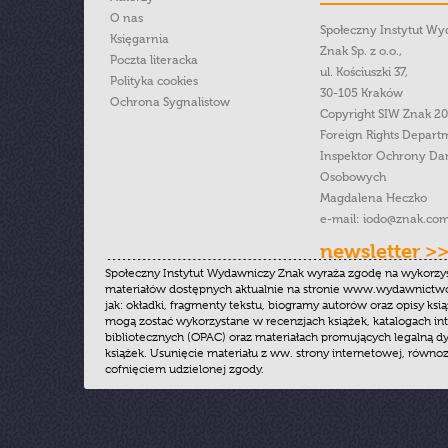
O nas
Społeczny Instytut W
Księgarnia
Znak Sp. z o.o.,
Poczta literacka
ul. Kościuszki 37,
Polityka cookies
30-105 Kraków
Ochrona Sygnalistow
Copyright SIW Znak 2
Foreign Rights Depart
Inspektor Ochrony Da
Osobowych
Magdalena Heczko
e-mail:
iodo@znak.com
newsletter >
Społeczny Instytut Wydawniczy Znak wyraża zgodę na wykorzy
materiałów dostępnych aktualnie na stronie www.wydawnictwoz
jak: okładki, fragmenty tekstu, biogramy autorów oraz opisy ksią
mogą zostać wykorzystane w recenzjach książek, katalogach i
bibliotecznych (OPAC) oraz materiałach promujących legalną dy
książek. Usunięcie materiału z ww. strony internetowej, równoz
cofnięciem udzielonej zgody.