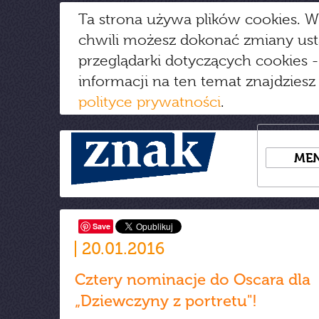
Ta strona używa plików cookies. W
chwili możesz dokonać zmiany us
przeglądarki dotyczących cookies
-
informacji na ten temat znajdziesz
polityce prywatności
.
ME
Save
20.01.2016
Cztery nominacje do Oscara dla
„Dziewczyny z portretu"!