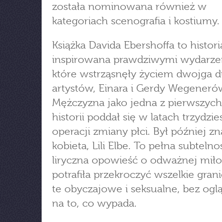
została nominowana również w
kategoriach scenografia i kostiumy.
Książka Davida Ebershoffa to histori
inspirowana prawdziwymi wydarze
które wstrząsnęły życiem dwojga d
artystów, Einara i Gerdy Wegeneró
Mężczyzna jako jedna z pierwszyc
historii poddał się w latach trzydzie
operacji zmiany płci. Był później z
kobieta, Lili Elbe. To pełna subtelnoś
liryczna opowieść o odważnej miłoś
potrafiła przekroczyć wszelkie grani
te obyczajowe i seksualne, bez oglą
na to, co wypada.