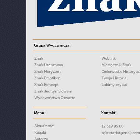
Grupa Wydawnicza:
Znak
Woblink
Znak Literanova
Miesięcznik Znak
Znak Horyzont
Ciekawostki Historyc
Znak Emotikon
Twoja Historia
Znak Koncept
Lubimy czytać
Znak JednymSłowem
Wydawnictwo Otwarte
Menu:
Kontakt:
Aktualności
12 619 95 00
Książki
sekretariat@znak.com
Autorzy