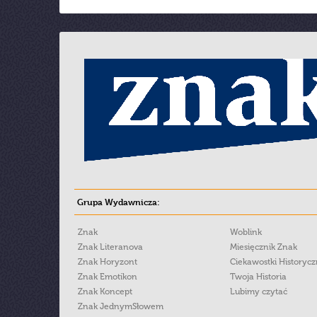
Grupa Wydawnicza:
Znak
Woblink
Znak Literanova
Miesięcznik Znak
Znak Horyzont
Ciekawostki Historyc
Znak Emotikon
Twoja Historia
Znak Koncept
Lubimy czytać
Znak JednymSłowem