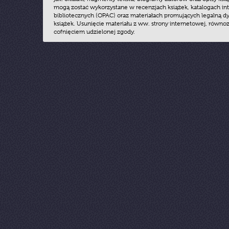
mogą zostać wykorzystane w recenzjach książek, katalogach i
bibliotecznych (OPAC) oraz materiałach promujących legalną dy
książek. Usunięcie materiału z ww. strony internetowej, równoz
cofnięciem udzielonej zgody.