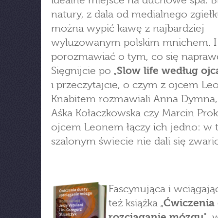
idealne miejsce na duchowe spa. Bl
natury, z dala od medialnego zgiełk
można wypić kawę z najbardziej
wyluzowanym polskim mnichem. I
porozmawiać o tym, co się naprawd
Sięgnijcie po „
Slow life według oj
i przeczytajcie, o czym z ojcem L
Knabitem rozmawiali Anna Dymna, 
Aśka Kołaczkowska czy Marcin Prok
ojcem Leonem łączy ich jedno: w 
szalonym świecie nie dali się zwar
Fascynująca i wciągając
też książka „
Ćwiczenia 
rozciąganie mózgu
", 