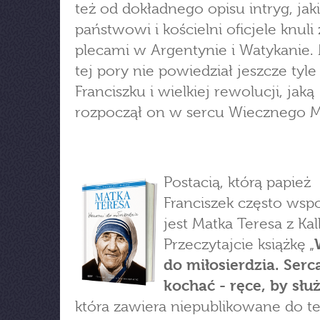
też od dokładnego opisu intryg, jak
państwowi i kościelni oficjele knuli
plecami w Argentynie i Watykanie. 
tej pory nie powiedział jeszcze tyle
Franciszku i wielkiej rewolucji, jaką
rozpoczął on w sercu Wiecznego M
Postacią, którą papież
Franciszek często ws
jest Matka Teresa z Kal
Przeczytajcie książkę „
do miłosierdzia. Serc
kochać - ręce, by słu
która zawiera niepublikowane do te