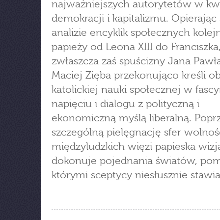
najważniejszych autorytetów w kwe
demokracji i kapitalizmu. Opierając 
analizie encyklik społecznych kolej
papieży od Leona XIII do Franciszka
zwłaszcza zaś spuścizny Jana Pawła 
Maciej Zięba przekonująco kreśli o
katolickiej nauki społecznej w fas
napięciu i dialogu z polityczną i
ekonomiczną myślą liberalną. Popr
szczególną pielęgnację sfer wolnośc
międzyludzkich więzi papieska wizj
dokonuje pojednania światów, po
którymi sceptycy niesłusznie stawi