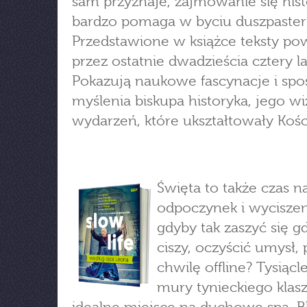
sam przyznaje, zajmowanie się hist
bardzo pomaga w byciu duszpaste
Przedstawione w książce teksty po
przez ostatnie dwadzieścia cztery la
Pokazują naukowe fascynacje i spo
myślenia biskupa historyka, jego wi
wydarzeń, które ukształtowały Kośc
Święta to także czas n
odpoczynek i wyciszen
gdyby tak zaszyć się g
ciszy, oczyścić umysł,
chwilę offline? Tysiącl
mury tynieckiego klasz