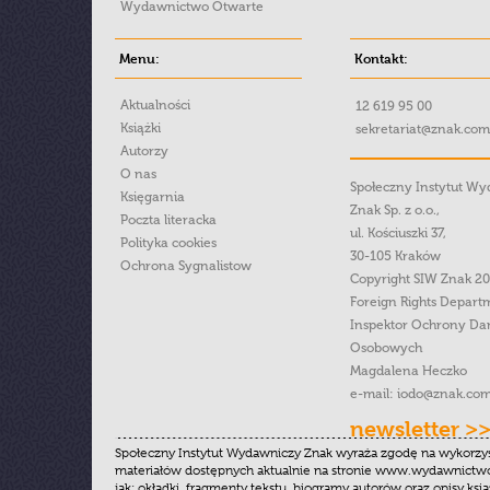
Wydawnictwo Otwarte
Menu:
Kontakt:
Aktualności
12 619 95 00
Książki
sekretariat@znak.com
Autorzy
O nas
Społeczny Instytut W
Księgarnia
Znak Sp. z o.o.,
Poczta literacka
ul. Kościuszki 37,
Polityka cookies
30-105 Kraków
Ochrona Sygnalistow
Copyright SIW Znak 2
Foreign Rights Depart
Inspektor Ochrony Da
Osobowych
Magdalena Heczko
e-mail:
iodo@znak.com
newsletter >
Społeczny Instytut Wydawniczy Znak wyraża zgodę na wykorzy
materiałów dostępnych aktualnie na stronie www.wydawnictwoz
jak: okładki, fragmenty tekstu, biogramy autorów oraz opisy ksią