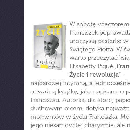
W sobotę wieczorem 
Franciszek poprowadz
uroczystą pasterkę w 
Świętego Piotra. W ś
warto przeczytać ksi
Elisabetty Piqué „
Fran
Życie i rewolucja
" -
najbardziej intymną, a jednocześni
odważną książkę, jaką napisano o p
Franciszku. Autorka, dla której papie
duchowym ojcem, dotyka najważni
momentów w życiu Franciszka. Mó
jego niesamowitej charyzmie, ale n