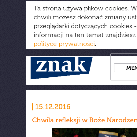
Ta strona używa plików cookies. W
chwili możesz dokonać zmiany us
przeglądarki dotyczących cookies
-
informacji na ten temat znajdziesz
polityce prywatności
.
ME
15.12.2016
Chwila refleksji w Boże Narodzen