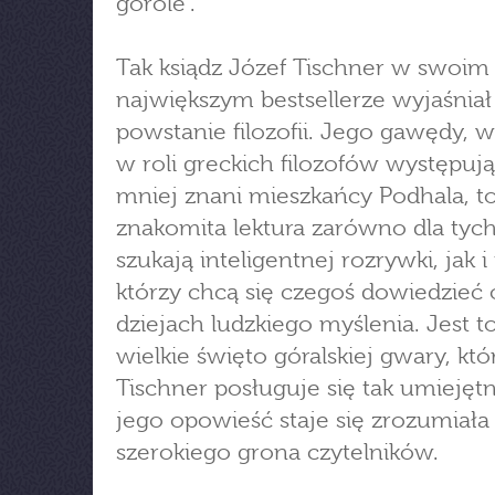
górole”.
Tak ksiądz Józef Tischner w swoim
największym bestsellerze wyjaśniał
powstanie filozofii. Jego gawędy, 
w roli greckich filozofów występują
mniej znani mieszkańcy Podhala, t
znakomita lektura zarówno dla tych
szukają inteligentnej rozrywki, jak i
którzy chcą się czegoś dowiedzieć 
dziejach ludzkiego myślenia. Jest to
wielkie święto góralskiej gwary, któ
Tischner posługuje się tak umiejętn
jego opowieść staje się zrozumiała 
szerokiego grona czytelników.