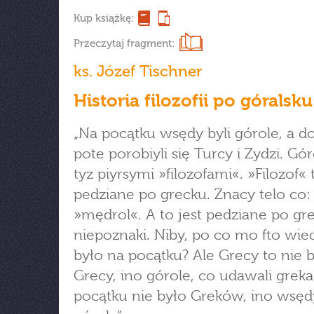
Kup książkę:
Przeczytaj fragment:
ks. Józef Tischner
Historia filozofii po góralsku
„Na pocątku wsędy byli górole, a d
pote porobiyli się Turcy i Zydzi. Gór
tyz piyrsymi »filozofami«. »Filozof« 
pedziane po grecku. Znacy telo co:
»mędrol«. A to jest pedziane po gr
niepoznaki. Niby, po co mo fto wied
było na pocątku? Ale Grecy to nie b
Grecy, ino górole, co udawali greka
pocątku nie było Greków, ino wsędy