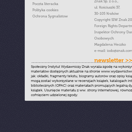
Znak Sp. z o.o.,
Poczta literacka
ul. Kościuszki 37,
Polityka cookies
30-105 Kraków
Ochrona Sygnalistow
Copyright SIW Znak 2
Foreign Rights Depart
Inspektor Ochrony Da
Osobowych
Magdalena Heczko
e-mail:
iodo@znak.com
newsletter >
Społeczny Instytut Wydawniczy Znak wyraża zgodę na wykorzy
materiałów dostępnych aktualnie na stronie www.wydawnictwoz
jak: okładki, fragmenty tekstu, biogramy autorów oraz opisy ksią
mogą zostać wykorzystane w recenzjach książek, katalogach i
bibliotecznych (OPAC) oraz materiałach promujących legalną dy
książek. Usunięcie materiału z ww. strony internetowej, równoz
cofnięciem udzielonej zgody.