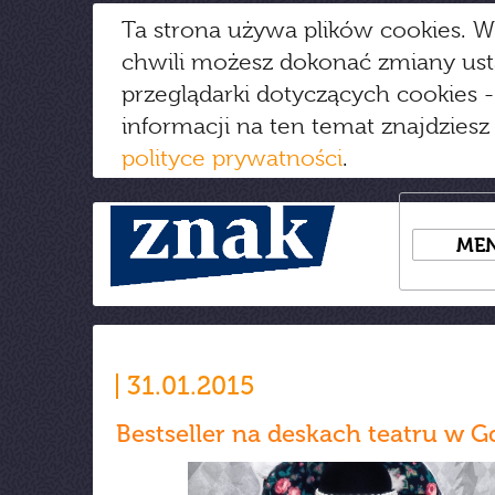
Ta strona używa plików cookies. W
chwili możesz dokonać zmiany us
przeglądarki dotyczących cookies
-
informacji na ten temat znajdziesz
polityce prywatności
.
ME
31.01.2015
Bestseller na deskach teatru w G