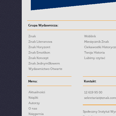
Grupa Wydawnicza:
Znak
Woblink
Znak Literanova
Miesięcznik Znak
Znak Horyzont
Ciekawostki Historyc
Znak Emotikon
Twoja Historia
Znak Koncept
Lubimy czytać
Znak JednymSłowem
Wydawnictwo Otwarte
Menu:
Kontakt:
Aktualności
12 619 95 00
Książki
sekretariat@znak.com
Autorzy
O nas
Społeczny Instytut W
Księgarnia