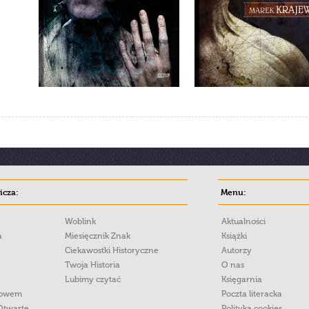
cza:
Menu:
Woblink
Aktualności
a
Miesięcznik Znak
Książki
Ciekawostki Historyczne
Autorzy
Twoja Historia
O nas
Lubimy czytać
Księgarnia
łowem
Poczta literacka
Otwarte
Polityka cookies