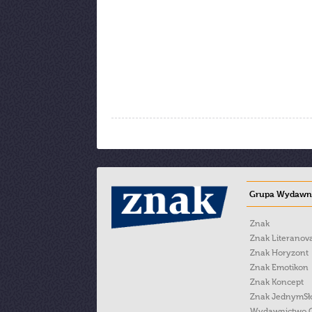
Grupa Wydawni
Znak
Znak Literanov
Znak Horyzont
Znak Emotikon
Znak Koncept
Znak JednymS
Wydawnictwo 