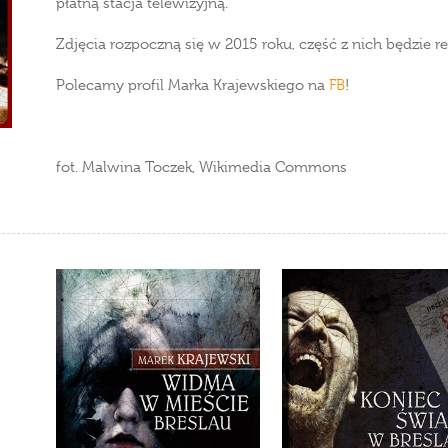
płatną stacja telewizyjną.
Zdjęcia rozpoczną się w 2015 roku, część z nich będzie r
Polecamy profil Marka Krajewskiego na
FB
!
fot. Malwina Toczek, Wikimedia Commons