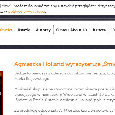
ej chwili możesz dokonać zmiany ustawień przeglądarki dotycząc
esz w
polityce prywatności
.
alności
Książki
Autorzy
O nas
/
About Us
Kariera
K
Agnieszka Holland wyreżyseruje „Śmi
Będzie to pierwszy z czterech odcinków miniserialu, kt
Marka Krajewskiego.
Miniserial skupi się na stworzonej przez pisarza postaci
pracującego w niemieckim Wrocławiu w latach 30. Za kam
„Śmierć w Breslau" stanie Agnieszka Holland, polska reż
Za produkcję odpowiada ATM Grupa, która współtworzy p