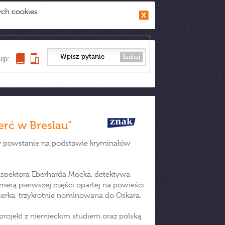
ych cookies
Szukaj
up:
erć w Breslau”
óry powstanie na podstawie kryminałów
 inspektora Eberharda Mocka, detektywa
erą pierwszej części opartej na powieści
yserka, trzykrotnie nominowana do Oskara.
rojekt z niemieckim studiem oraz polską