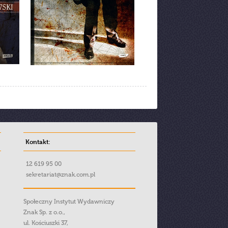
Kontakt:
12 619 95 00
sekretariat@znak.com.pl
Społeczny Instytut Wydawniczy
Znak Sp. z o.o.,
ul. Kościuszki 37,