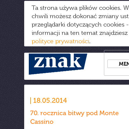
Ta strona używa plików cookies. W
chwili możesz dokonać zmiany us
przeglądarki dotyczących cookies
-
informacji na ten temat znajdziesz
polityce prywatności
.
ME
18.05.2014
70. rocznica bitwy pod Monte
Cassino