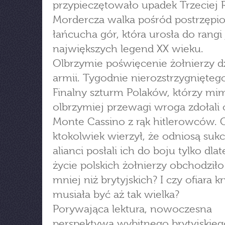
przypieczętowało upadek Trzeciej 
Mordercza walka pośród postrzępi
łańcucha gór, która urosła do rangi
największych legend XX wieku.
Olbrzymie poświęcenie żołnierzy dz
armii. Tygodnie nierozstrzygnięteg
Finalny szturm Polaków, którzy mi
olbrzymiej przewagi wroga zdołali 
Monte Cassino z rąk hitlerowców. 
ktokolwiek wierzył, że odniosą suk
alianci posłali ich do boju tylko dla
życie polskich żołnierzy obchodziło
mniej niż brytyjskich? I czy ofiara k
musiała być aż tak wielka?
Porywająca lektura, nowoczesna
perspektywa wybitnego brytyjskieg