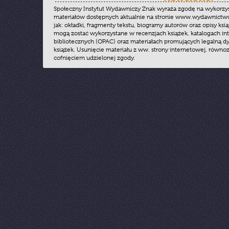
Społeczny Instytut Wydawniczy Znak wyraża zgodę na wykorzy
materiałów dostępnych aktualnie na stronie www.wydawnictwoz
jak: okładki, fragmenty tekstu, biogramy autorów oraz opisy ksią
mogą zostać wykorzystane w recenzjach książek, katalogach i
bibliotecznych (OPAC) oraz materiałach promujących legalną dy
książek. Usunięcie materiału z ww. strony internetowej, równoz
cofnięciem udzielonej zgody.