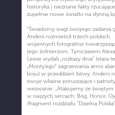
historyka i nieznane fakty rzucające
zupełnie nowe światło na słynną ba
"Świadomy wagi swojego zadania g
Anders rozmieścił trzech polskich
wojennych fotografów towarzyszą
jego żołnierzom. Tymczasem Alexa
Leese wydali „rozkazy dnia” (stara t
„Monty’ego” zagrzewania armii alia
boju) w przeddzień bitwy. Anders r
swoje własne poruszające i patriot
wezwanie: „Atakujemy ze świętym
w naszych sercach: Bóg, Honor, Ojc
/fragment rozdziału "Dzielna Polska"