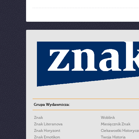
Grupa Wydawnicza:
Znak
Woblink
Znak Literanova
Miesięcznik Znak
Znak Horyzont
Ciekawostki Historyc
Znak Emotikon
Twoja Historia