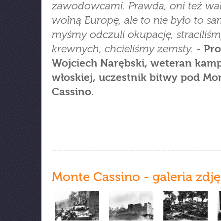
zawodowcami. Prawda, oni też wal
wolną Europę, ale to nie było to sa
myśmy odczuli okupację, straciliś
krewnych, chcieliśmy zemsty.
-
Pro
Wojciech Narębski, weteran kamp
włoskiej, uczestnik bitwy pod Mo
Cassino.
Monte Cassino - galeria zdj