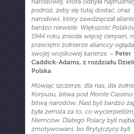
narodowej, która odbyła najtrudnie
podróż, żeby się tutaj dostać, oraz
narodowi, który zawdzięczał alian
bardzo niewiele. Większość Polak
1944 roku zniosła więcej cierpień, n
przeciętni żołnierze alianccy ogląda
swojej wojskowej karierze.
‒ Peter
Caddick-Adams, z rozdziału Dzie
Polska
Mówiąc szczerze, dla nas, dla żołni
Korpusu, bitwa pod Monte Cassino 
bitwą narodów. Nasi byli bardzo zaj
była zemsta za to, co wycierpieliś
Niemców. Dlatego Polacy byli najba
zmotywowani, bo Brytyjczycy byli