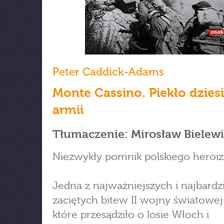
Peter Caddick-Adams
Monte Cassino. Piekło dzies
armii
Tłumaczenie: Mirosław Bielew
Niezwykły pomnik polskiego heroi
Jedna z najważniejszych i najbardz
zaciętych bitew II wojny światowej.
które przesądziło o losie Włoch i