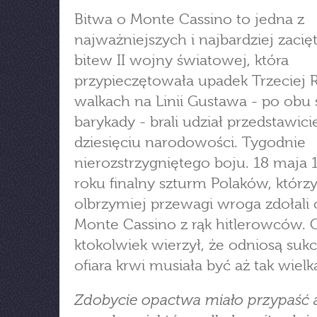
Bitwa o Monte Cassino to jedna z
najważniejszych i najbardziej zacię
bitew II wojny światowej, która
przypieczętowała upadek Trzeciej 
walkach na Linii Gustawa - po obu
barykady - brali udział przedstawici
dziesięciu narodowości. Tygodnie
nierozstrzygniętego boju. 18 maja 
roku finalny szturm Polaków, któr
olbrzymiej przewagi wroga zdołali 
Monte Cassino z rąk hitlerowców. 
ktokolwiek wierzył, że odniosą sukc
ofiara krwi musiała być aż tak wielk
Zdobycie opactwa miało przypaść 