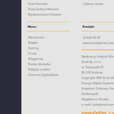
Znak Koncept
Lubimy czytać
Znak JednymSłowem
Wydawnictwo Otwarte
Menu:
Kontakt:
Aktualności
12 619 95 00
Książki
sekretariat@znak.com
Autorzy
O nas
Społeczny Instytut W
Księgarnia
Znak Sp. z o.o.,
Poczta literacka
ul. Kościuszki 37,
Polityka cookies
30-105 Kraków
Ochrona Sygnalistow
Copyright SIW Znak 2
Foreign Rights Depart
Inspektor Ochrony Da
Osobowych
Magdalena Heczko
e-mail:
iodo@znak.com
newsletter >